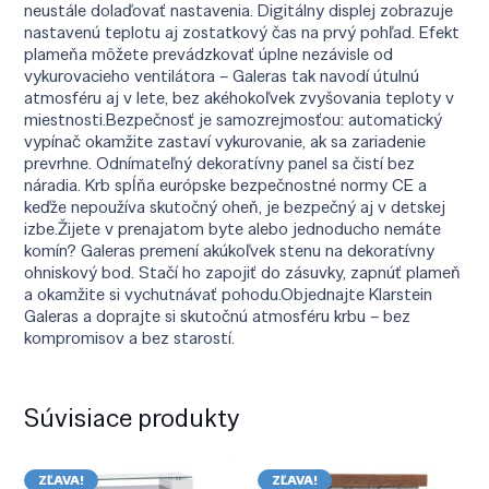
neustále dolaďovať nastavenia. Digitálny displej zobrazuje
nastavenú teplotu aj zostatkový čas na prvý pohľad. Efekt
plameňa môžete prevádzkovať úplne nezávisle od
vykurovacieho ventilátora – Galeras tak navodí útulnú
atmosféru aj v lete, bez akéhokoľvek zvyšovania teploty v
miestnosti.Bezpečnosť je samozrejmosťou: automatický
vypínač okamžite zastaví vykurovanie, ak sa zariadenie
prevrhne. Odnímateľný dekoratívny panel sa čistí bez
náradia. Krb spĺňa európske bezpečnostné normy CE a
keďže nepoužíva skutočný oheň, je bezpečný aj v detskej
izbe.Žijete v prenajatom byte alebo jednoducho nemáte
komín? Galeras premení akúkoľvek stenu na dekoratívny
ohniskový bod. Stačí ho zapojiť do zásuvky, zapnúť plameň
a okamžite si vychutnávať pohodu.Objednajte Klarstein
Galeras a doprajte si skutočnú atmosféru krbu – bez
kompromisov a bez starostí.
Súvisiace produkty
ZĽAVA!
ZĽAVA!