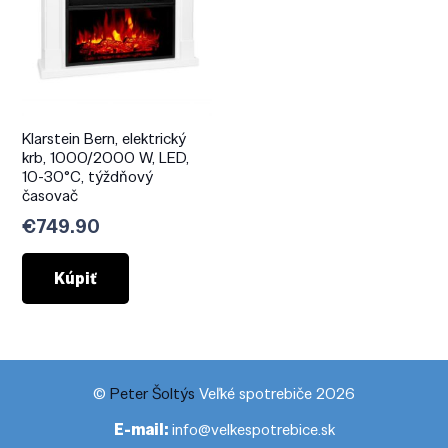
Klarstein Bern, elektrický
krb, 1000/2000 W, LED,
10-30°C, týždňový
časovač
€
749.90
Kúpiť
©
Peter Šoltýs
Veľké spotrebiče 2026
E-mail:
info@velkespotrebice.sk