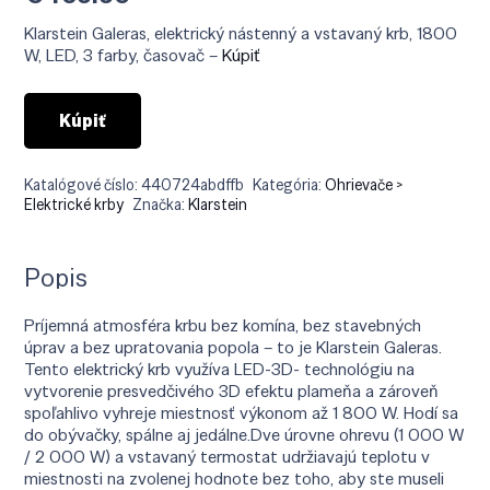
Klarstein Galeras, elektrický nástenný a vstavaný krb, 1800
W, LED, 3 farby, časovač –
Kúpiť
Kúpiť
Katalógové číslo:
440724abdffb
Kategória:
Ohrievače >
Elektrické krby
Značka:
Klarstein
Popis
Príjemná atmosféra krbu bez komína, bez stavebných
úprav a bez upratovania popola – to je Klarstein Galeras.
Tento elektrický krb využíva LED-3D- technológiu na
vytvorenie presvedčivého 3D efektu plameňa a zároveň
spoľahlivo vyhreje miestnosť výkonom až 1 800 W. Hodí sa
do obývačky, spálne aj jedálne.Dve úrovne ohrevu (1 000 W
/ 2 000 W) a vstavaný termostat udržiavajú teplotu v
miestnosti na zvolenej hodnote bez toho, aby ste museli