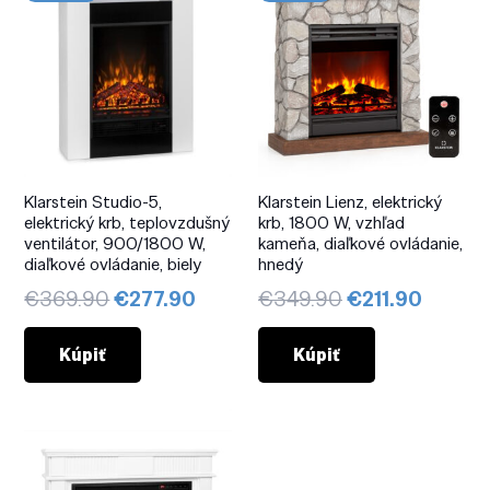
Klarstein Studio-5,
Klarstein Lienz, elektrický
elektrický krb, teplovzdušný
krb, 1800 W, vzhľad
ventilátor, 900/1800 W,
kameňa, diaľkové ovládanie,
diaľkové ovládanie, biely
hnedý
Pôvodná
Aktuálna
Pôvodná
Aktuál
€
369.90
€
277.90
€
349.90
€
211.90
cena
cena
cena
cena
bola:
je:
bola:
je:
Kúpiť
Kúpiť
€369.90.
€277.90.
€349.90.
€211.9