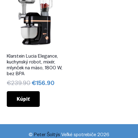
Klarstein Lucia Elegance,
kuchynský robot, mixér,
mlynček na mäso, 1800 W,
bez BPA
Pôvodná
Aktuálna
€
239.90
€
156.90
cena
cena
bola:
je:
Kúpiť
€239.90.
€156.90.
©
Peter Šoltýs
Veľké spotrebiče 2026