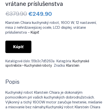
vrátane príslušenstva
Pôvodná
Aktuálna
€
379.90
€
249.90
cena
cena
bola:
je:
Klarstein Chiara kuchynský robot, 1600 W, 12 nastavení,
€379.90.
€249.90.
misa z nehrdzavejúcej ocele, LCD displej, vrátane
príslušenstva –
Kúpiť
Kúpiť
Katalógové číslo:
55b3c7d5263a
Kategória:
Kuchynské
spotrebiče > Kuchynské roboty
Značka:
Klarstein
Popis
Kuchynský robot Klarstein Chiara je dokonalým
pomocníkom pri vašich kuchynských dobrodružstvách.
Výkonný a tichý 1600W motor zaručuje hnetenie, miešanie
a mixovanie bez námahy.Kuchynský robot Klarstein Chiara