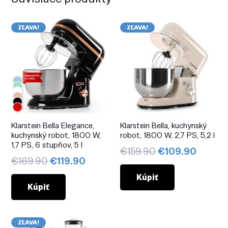
ZĽAVA!
ZĽAVA!
Klarstein Bella Elegance,
Klarstein Bella, kuchynský
kuchynský robot, 1800 W,
robot, 1800 W, 2,7 PS, 5,2 l
1,7 PS, 6 stupňov, 5 l
Pôvodná
Aktuál
€
159.90
€
109.90
Pôvodná
Aktuálna
€
169.90
€
119.90
cena
cena
cena
cena
bola:
je:
Kúpiť
bola:
je:
Kúpiť
€159.90.
€109.9
€169.90.
€119.90.
ZĽAVA!