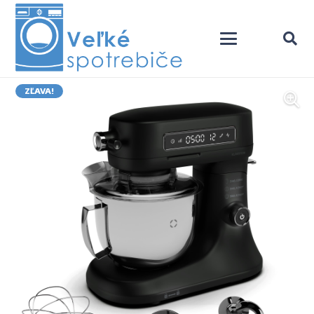
ZĽAVA!