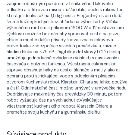
zaujme robustným puzdrom z hliníkového tlakového
odliatku a 5-litrovou misou z ušľachtilej ocele s rukoväťou,
ktorá je ideálna až na 1,5 kg cesta. Elegantný dizajn dodá
šmrnc každej kuchyni bez ohľadu na výber farby. Vďaka
výkonnému motoru s príkonom 1600 W a 12 nastaveniam
rýchlosti môžete bez námahy spracovať cesto na pizzu,
chlieb a mnohé ďalšie prísady. Inovatívna celokovová
prevodovka zabezpečuje stabilnú prevádzku a znižuje
hladinu hluku na ≤75 dB. Digitálny dotykový LCD displej
umožňuje jednoduché ovládanie rýchlosti s nastavením
časovača a pulznou funkciou. Všestranná cukrárenská
súprava obsahuje háky na cesto, šľahače a metly, ako aj
ochranu proti striekajúcej vode s oddeleným plniacim
otvorom.Kuchynský robot Klarstein Chiara sa ľahko používa
a čistí. Odnímateľné časti možno umývať v umývačke riadu
Dodržiavajte maximálny čas prevádzky 30 minút, potom
robot vyžaduje čas na vychladnutie.Vyskúšajte
všestrannosť kuchynského robota Klarstein Chiara a
premeňte svoju kuchyňu na gurmánsku dielňu!
Súvisiace produkty