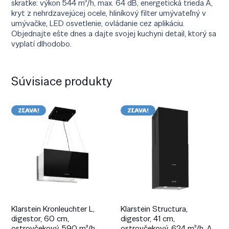
skratke: výkon 544 m³/h, max. 64 dB, energetická trieda A,
kryt z nehrdzavejúcej ocele, hliníkový filter umývateľný v
umývačke, LED osvetlenie, ovládanie cez aplikáciu.
Objednajte ešte dnes a dajte svojej kuchyni detail, ktorý sa
vyplatí dlhodobo.
Súvisiace produkty
ZĽAVA!
ZĽAVA!
Klarstein Kronleuchter L,
Klarstein Structura,
digestor, 60 cm,
digestor, 41 cm,
ostrovčekový, 590 m³/h,
ostrovčekový, 624 m³/h, A,