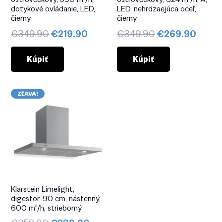
dotykové ovládanie, LED,
LED, nehrdzaejúca oceľ,
čierny
čierny
Pôvodná
Aktuálna
Pôvodná
Aktuá
€
349.90
€
219.90
€
349.90
€
269.90
cena
cena
cena
cena
bola:
je:
bola:
je:
Kúpiť
Kúpiť
€349.90.
€219.90.
€349.90.
€269.
ZĽAVA!
Klarstein Limelight,
digestor, 90 cm, nástenný,
600 m³/h, strieborný