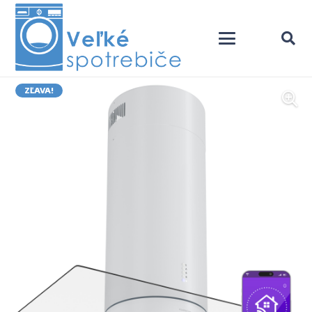
ZĽAVA!