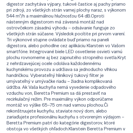
digestor zachytáva výpary, tukové častice aj pachy priamo
pri zdroji, zo všetkých strán varnej plochy naraz, s výkonom
544 m³/h a maximálnou hlučnosťou 64 dB.Oproti
nástenným digestorom má závesná montáž nad
ostrovčekom zásadnú výhodu – odsávanie funguje zo
všetkých strán súčasne. Výsledok pocítite pri prvom varení.
Tri výkonové stupne ovládate buď priamo na paneli
digestora, alebo pohodlne cez aplikáciu Klarstein vo Vašom
smartfóne. Integrované biele LED osvetlenie osvieti varnú
plochu rovnomerne aj bez zapnutého stropného svetla.Kryt
z nehrdzavejúcej ocele odoláva každodennému
kuchynskému provozu a udržiava sa jednoducho vlhkou
handričkou. Vyberateľný hliníkový tukový filter je
umývateľný v umývačke riadu – žiadna komplikovaná
údržba. Ak Vaša kuchyňa nemá vyvedenie odpadového
vzduchu von, Beretta Premium sa dá prestaviť na
recirkulačný režim. Pre maximálny výkon odporúčame
montáž vo výške 65–75 cm nad varnou plochou.Či
rekonštruujete kuchyňu, staviate nový dom, alebo
zariaďujete profesionálnu kuchyňu s otvoreným výdajom –
Beretta Premium patrí do kategórie digestorov, ktoré
obstoja vo všetkých ohľadoch.Klarstein Beretta Premium v