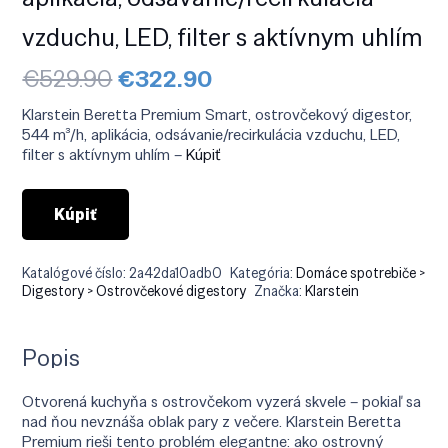
vzduchu, LED, filter s aktívnym uhlím
Pôvodná
Aktuálna
€
529.90
€
322.90
cena
cena
bola:
je:
Klarstein Beretta Premium Smart, ostrovčekový digestor,
€529.90.
€322.90.
544 m³/h, aplikácia, odsávanie/recirkulácia vzduchu, LED,
filter s aktívnym uhlím –
Kúpiť
Kúpiť
Katalógové číslo:
2a42da10adb0
Kategória:
Domáce spotrebiče >
Digestory > Ostrovčekové digestory
Značka:
Klarstein
Popis
Otvorená kuchyňa s ostrovčekom vyzerá skvele – pokiaľ sa
nad ňou nevznáša oblak pary z večere. Klarstein Beretta
Premium rieši tento problém elegantne: ako ostrovný