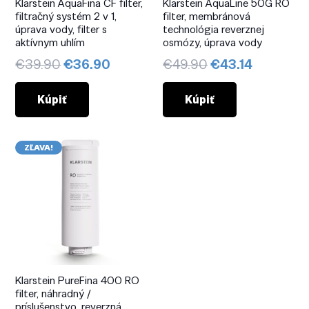
Klarstein AquaFina CF filter,
Klarstein AquaLine 50G RO
filtračný systém 2 v 1,
filter, membránová
úprava vody, filter s
technológia reverznej
aktívnym uhlím
osmózy, úprava vody
Pôvodná
Aktuálna
Pôvodná
Aktuálna
€
39.90
€
36.90
€
49.90
€
43.14
cena
cena
cena
cena
bola:
je:
bola:
je:
Kúpiť
Kúpiť
€39.90.
€36.90.
€49.90.
€43.14.
ZĽAVA!
Klarstein PureFina 400 RO
filter, náhradný /
príslušenstvo, reverzná