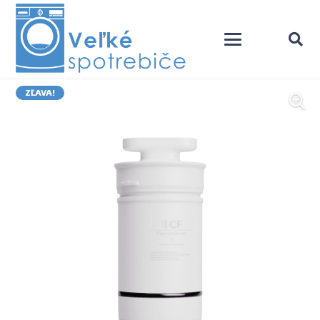
ZĽAVA!