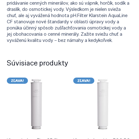
pridávanie cenných minerálov, ako sú vápnik, horčík, sodík a
draslík, do osmotickej vody. Výsledkom je nielen svieža
chuť, ale aj vyvážená hodnota pH.Filter Klarstein AquaLine
CF stanovuje nové štandardy v oblasti úpravy vody a
ponúka účinný spôsob zušľachťovania osmotickej vody a
jej obohacovania o cenné minerály. Zažite sviežu chuť a
vyváženú kvalitu vody – bez námahy a kedykoľvek.
Súvisiace produkty
ZĽAVA!
ZĽAVA!