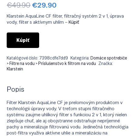
Pôvodná
Aktuálna
€
49.90
€
29.90
cena
cena
bola:
je:
Klarstein AquaLine CF filter, filtračný systém 2 v 1, úprava
€49.90.
€29.90.
vody, filter s aktívnym uhlím –
Kúpiť
Kúpiť
Katalógové číslo:
7398cdfe7dd9
Kategória:
Domáce spotrebiče
> Filtre na vodu > Príslušenstvo k filtrom na vodu
Značka:
Klarstein
Popis
Filter Klarstein AquaLine CF je prelomovým produktom v
technológii úpravy vody. V treťom stupni filtračného
systému zaujme uhlíkový filter s funkciou 2 v 1, ktorý nielen
zlepšuje chuť, ale aj obojstranne odstraňuje nepríjemné
pachy a mineralizuje filtrovanú vodu. Jedinečná technológia
post-filtra využíva aktívne uhlie a mineralizáciu na