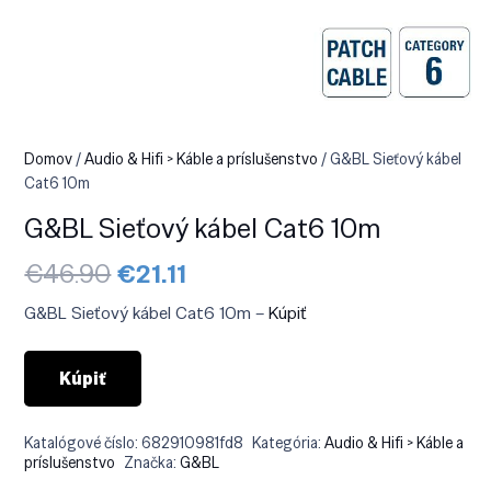
Domov
/
Audio & Hifi > Káble a príslušenstvo
/ G&BL Sieťový kábel
Cat6 10m
G&BL Sieťový kábel Cat6 10m
Pôvodná
Aktuálna
€
46.90
€
21.11
cena
cena
bola:
je:
G&BL Sieťový kábel Cat6 10m –
Kúpiť
€46.90.
€21.11.
Kúpiť
Katalógové číslo:
682910981fd8
Kategória:
Audio & Hifi > Káble a
príslušenstvo
Značka:
G&BL