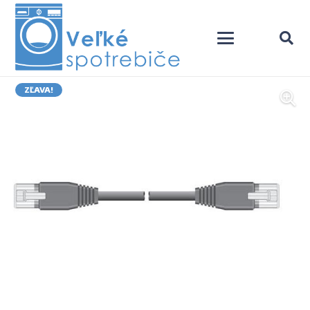
ZĽAVA!