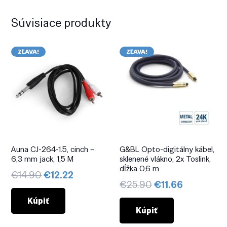
Súvisiace produkty
ZĽAVA!
ZĽAVA!
Auna CJ-264-1.5, cinch –
G&BL Opto-digitálny kábel,
6,3 mm jack, 1,5 M
sklenené vlákno, 2x Toslink,
dĺžka 0,6 m
Pôvodná
Aktuálna
€
14.90
€
12.22
Pôvodná
Aktuálna
€
25.90
€
11.66
cena
cena
cena
cena
bola:
je:
Kúpiť
bola:
je:
Kúpiť
€14.90.
€12.22.
€25.90.
€11.66.