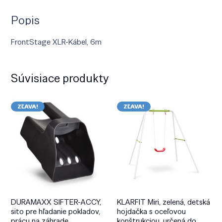
Popis
FrontStage XLR-Kábel, 6m
Súvisiace produkty
ZĽAVA!
ZĽAVA!
DURAMAXX SIFTER-ACCY,
KLARFIT Miri, zelená, detská
sito pre hľadanie pokladov,
hojdačka s oceľovou
prácu na záhrade
konštrukciou, určená do