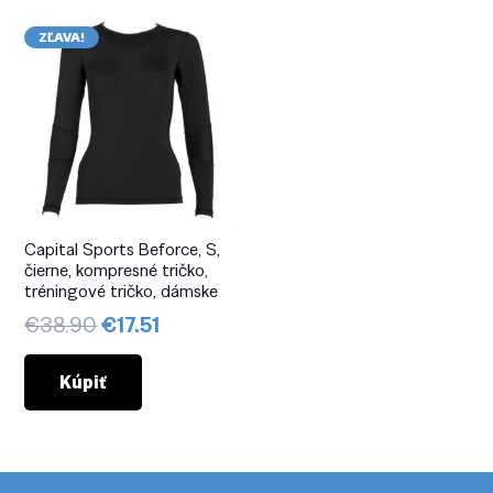
ZĽAVA!
Capital Sports Beforce, S,
čierne, kompresné tričko,
tréningové tričko, dámske
Pôvodná
Aktuálna
€
38.90
€
17.51
cena
cena
bola:
je:
Kúpiť
€38.90.
€17.51.