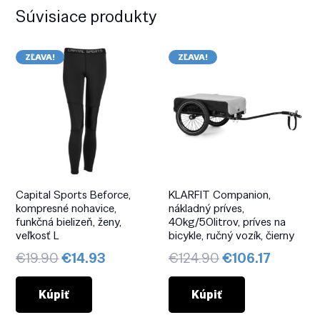
Súvisiace produkty
ZĽAVA!
ZĽAVA!
Capital Sports Beforce,
KLARFIT Companion,
kompresné nohavice,
nákladný príves,
funkčná bielizeň, ženy,
40kg/50litrov, príves na
veľkosť L
bicykle, ručný vozík, čierny
Pôvodná
Aktuálna
Pôvodná
Aktuál
€
19.90
€
14.93
€
124.90
€
106.17
cena
cena
cena
cena
bola:
je:
bola:
je:
Kúpiť
Kúpiť
€19.90.
€14.93.
€124.90.
€106.17