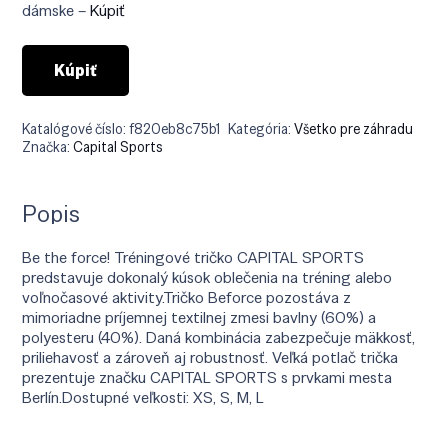
€13.90.
€9.04.
dámske –
Kúpiť
Kúpiť
Katalógové číslo:
f820eb8c75b1
Kategória:
Všetko pre záhradu
Značka:
Capital Sports
Popis
Be the force! Tréningové tričko CAPITAL SPORTS
predstavuje dokonalý kúsok oblečenia na tréning alebo
voľnočasové aktivity.Tričko Beforce pozostáva z
mimoriadne príjemnej textilnej zmesi bavlny (60%) a
polyesteru (40%). Daná kombinácia zabezpečuje mäkkosť,
priliehavosť a zároveň aj robustnosť. Veľká potlač trička
prezentuje značku CAPITAL SPORTS s prvkami mesta
Berlín.Dostupné veľkosti: XS, S, M, L