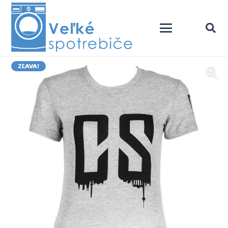
ZĽAVA!