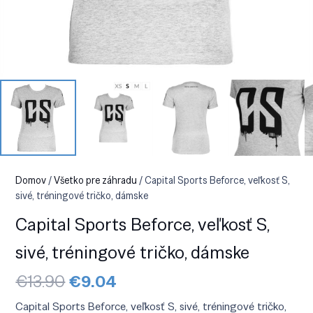
Domov
/
Všetko pre záhradu
/ Capital Sports Beforce, veľkosť S,
sivé, tréningové tričko, dámske
Capital Sports Beforce, veľkosť S,
sivé, tréningové tričko, dámske
Pôvodná
Aktuálna
€
13.90
€
9.04
cena
cena
bola:
je:
Capital Sports Beforce, veľkosť S, sivé, tréningové tričko,