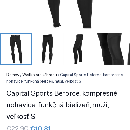
Domov
/
Všetko pre záhradu
/ Capital Sports Beforce, kompresné
nohavice, funkčná bielizeň, muži, veľkosť S
Capital Sports Beforce, kompresné
nohavice, funkčná bielizeň, muži,
veľkosť S
Pôvodná
Aktuálna
€
22.90
€
10.31