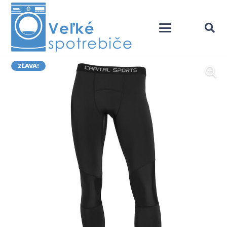
ZĽAVA!