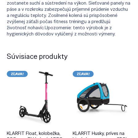
zostanete suchí a sústredení na výkon. Sieťované panely na
páse a v rozkroku zabezpečujú príjemné prúdenie vzduchu
a reguláciu teploty. Zosilnené kolená sú prispôsobené
zvýšenej záťaži počas fitness tréningu a predlžujú
životnosť nohavíc.Upozornenie: tento výrobok je z
hygienických dôvodov vylúčený z možnosti výmeny.
Súvisiace produkty
ZĽAVA!
ZĽAVA!
KLARFIT Float, kolobežka,
KLARFIT Husky, príves na