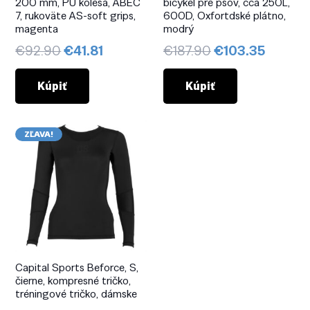
200 mm, PU kolesá, ABEC
bicykel pre psov, cca 250L,
7, rukoväte AS-soft grips,
600D, Oxfortdské plátno,
magenta
modrý
Pôvodná
Aktuálna
Pôvodná
Aktuál
€
92.90
€
41.81
€
187.90
€
103.35
cena
cena
cena
cena
bola:
je:
bola:
je:
Kúpiť
Kúpiť
€92.90.
€41.81.
€187.90.
€103.3
ZĽAVA!
Capital Sports Beforce, S,
čierne, kompresné tričko,
tréningové tričko, dámske