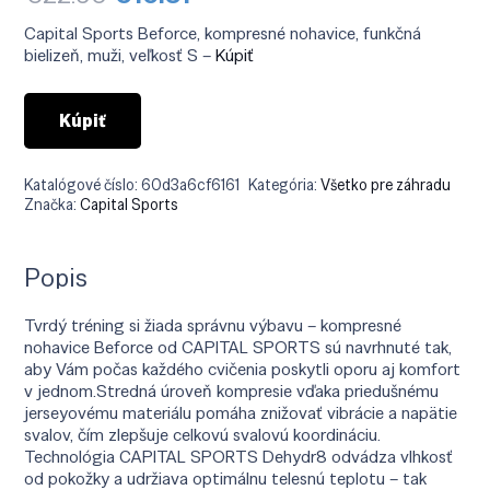
cena
cena
bola:
je:
Capital Sports Beforce, kompresné nohavice, funkčná
€22.90.
€10.31.
bielizeň, muži, veľkosť S –
Kúpiť
Kúpiť
Katalógové číslo:
60d3a6cf6161
Kategória:
Všetko pre záhradu
Značka:
Capital Sports
Popis
Tvrdý tréning si žiada správnu výbavu – kompresné
nohavice Beforce od CAPITAL SPORTS sú navrhnuté tak,
aby Vám počas každého cvičenia poskytli oporu aj komfort
v jednom.Stredná úroveň kompresie vďaka priedušnému
jerseyovému materiálu pomáha znižovať vibrácie a napätie
svalov, čím zlepšuje celkovú svalovú koordináciu.
Technológia CAPITAL SPORTS Dehydr8 odvádza vlhkosť
od pokožky a udržiava optimálnu telesnú teplotu – tak