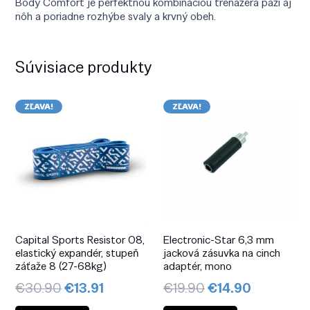
Body Comfort je perfektnou kombináciou trenažéra paží aj
nôh a poriadne rozhýbe svaly a krvný obeh.
Súvisiace produkty
ZĽAVA!
ZĽAVA!
Capital Sports Resistor 08,
Electronic-Star 6,3 mm
elastický expandér, stupeň
jacková zásuvka na cinch
záťaže 8 (27-68kg)
adaptér, mono
Pôvodná
Aktuálna
Pôvodná
Aktuálna
€
30.90
€
13.91
€
19.90
€
14.90
cena
cena
cena
cena