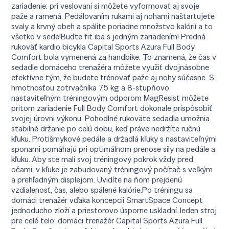
zariadenie: pri veslovaní si môžete vyformovať aj svoje
paže a ramená. Pedálovaním rukami aj nohami naštartujete
svaly a krvný obeh a spálite poriadne množstvo kalórií a to
všetko v sede!Buďte fit iba s jedným zariadením! Predná
rukoväť kardio bicykla Capital Sports Azura Full Body
Comfort bola vymenená za handbike. To znamená, že čas v
sedadle domáceho trenažéra môžete využiť dvojnásobne
efektívne tým, že budete trénovať paže aj nohy súčasne. S
hmotnosťou zotrvačníka 7,5 kg a 8-stupňovo
nastaviteľným tréningovým odporom MagResist môžete
pritom zariadenie Full Body Comfort dokonale prispôsobiť
svojej úrovni výkonu. Pohodlné rukoväte sedadla umožnia
stabilné držanie po celú dobu, keď práve nedržíte ručnú
kľuku. Protišmykové pedále a držadlá kľuky s nastaviteľnými
sponami pomáhajú pri optimálnom prenose sily na pedále a
kľuku. Aby ste mali svoj tréningový pokrok vždy pred
očami, v kľuke je zabudovaný tréningový počítač s veľkým
a prehľadným displejom. Uvidíte na ňom prejdenú
vzdialenosť, čas, alebo spálené kalórie.Po tréningu sa
domáci trenažér vďaka koncepcii SmartSpace Concept
jednoducho zloží a priestorovo úsporne uskladní.Jeden stroj
pre celé telo: domáci trenažér Capital Sports Azura Full