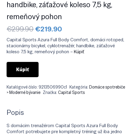
handbike, záťažové koleso 7,5 kg,
remeňový pohon
Pôvodná
Aktuálna
€
299.90
€
219.90
cena
cena
bola:
je:
Capital Sports Azura Full Body Comfort, domáci rotoped,
€299.90.
€219.90.
stacionárny bicykel, cyklotrenažér, handbike, záťažové
koleso 7,5 kg, remeňový pohon –
Kúpiť
Kúpiť
Katalógové číslo:
9213506990c1
Kategória:
Domáce spotrebiče
> Moderné bývanie
Značka:
Capital Sports
Popis
S domácim trenažérom Capital Sports Azura Full Body
Comfort potrebujete pre kompletný tréning už iba jedno