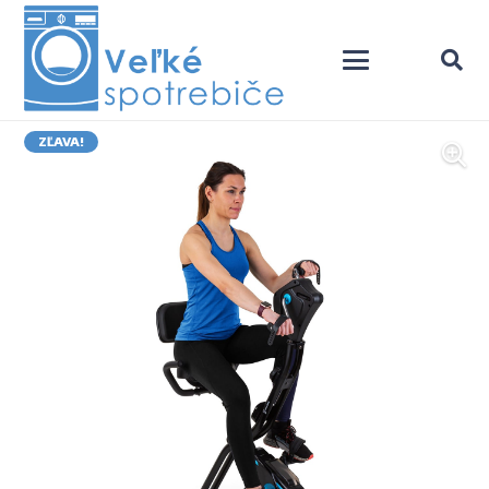
ZĽAVA!