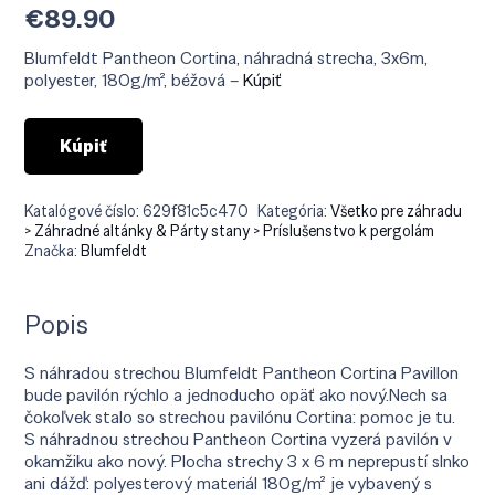
€
89.90
Blumfeldt Pantheon Cortina, náhradná strecha, 3x6m,
polyester, 180g/m², béžová –
Kúpiť
Kúpiť
Katalógové číslo:
629f81c5c470
Kategória:
Všetko pre záhradu
> Záhradné altánky & Párty stany > Príslušenstvo k pergolám
Značka:
Blumfeldt
Popis
S náhradou strechou Blumfeldt Pantheon Cortina Pavillon
bude pavilón rýchlo a jednoducho opäť ako nový.Nech sa
čokoľvek stalo so strechou pavilónu Cortina: pomoc je tu.
S náhradnou strechou Pantheon Cortina vyzerá pavilón v
okamžiku ako nový. Plocha strechy 3 x 6 m neprepustí slnko
ani dážď: polyesterový materiál 180g/m² je vybavený s