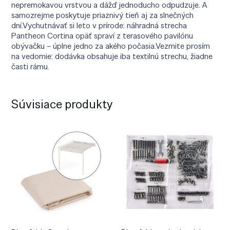
nepremokavou vrstvou a dážď jednoducho odpudzuje. A
samozrejme poskytuje priaznivý tieň aj za slnečných
dní.Vychutnávať si leto v prírode: náhradná strecha
Pantheon Cortina opäť spraví z terasového pavilónu
obývačku – úplne jedno za akého počasia.Vezmite prosím
na vedomie: dodávka obsahuje iba textilnú strechu, žiadne
časti rámu.
Súvisiace produkty