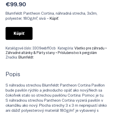
€
99.90
Blumfeldt Pantheon Cortina, náhradná strecha, 3x3m,
polyester, 180g/m², sivá –
Kúpiť
Kúpiť
Katalógové číslo:
3309eebf10cb
Kategória:
Všetko pre záhradu >
Záhradné altánky & Párty stany > Príslušenstvo k pergolám
Značka:
Blumfeldt
Popis
S náhradou strechou Blumfeldt Pantheon Cortina Pavillon
bude pavilón rýchlo a jednoducho opäť ako nový.Nech sa
čokoľvek stalo so strechou pavilónu Cortina: Pomoc je tu.
S náhradnou strechou Pantheon Cortina vyzerá pavilón v
okamžiku ako nový. Plocha strechy 3 x 3 m neprepustí slnko
ani dážď: polyesterový materiál 180g/m² je vybavený s