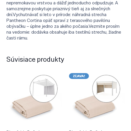
nepremokavou vrstvou a dážď jednoducho odpudzuje. A
samozrejme poskytuje priaznivý tieň aj za slnečných
dní.Vychutnávať si leto v prírode: náhradná strecha
Pantheon Cortina opäť spraví z terasového pavilónu
obývačku – úplne jedno za akého počasia.Vezmite prosím
na vedomie: dodávka obsahuje iba textilnú strechu, žiadne
časti rámu.
Súvisiace produkty
ZĽAVA!