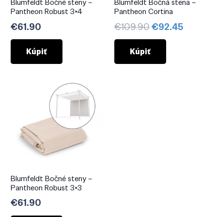
Blumfeldt Bočné steny –
Blumfeldt Bočná stena –
Pantheon Robust 3×4
Pantheon Cortina
Pôvodná
Aktuáln
€
61.90
€
109.90
€
92.45
cena
cena
bola:
je:
Kúpiť
Kúpiť
€109.90.
€92.45.
Blumfeldt Bočné steny –
Pantheon Robust 3×3
€
61.90