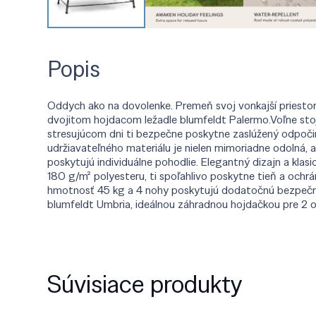
Popis
Oddych ako na dovolenke. Premeň svoj vonkajší priestor 
dvojitom hojdacom ležadle blumfeldt Palermo.Voľne sto
stresujúcom dni ti bezpečne poskytne zaslúžený odpočino
udržiavateľného materiálu je nielen mimoriadne odolná, 
poskytujú individuálne pohodlie. Elegantný dizajn a klas
180 g/m² polyesteru, ti spoľahlivo poskytne tieň a ochrá
hmotnosť 45 kg a 4 nohy poskytujú dodatočnú bezpečnos
blumfeldt Umbria, ideálnou záhradnou hojdačkou pre 2 
Súvisiace produkty