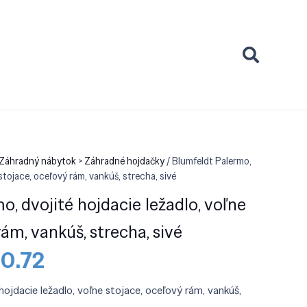
 Záhradný nábytok > Záhradné hojdačky
/ Blumfeldt Palermo,
 stojace, oceľový rám, vankúš, strecha, sivé
, dvojité hojdacie ležadlo, voľne
rám, vankúš, strecha, sivé
odná
Aktuálna
10.72
a
cena
a:
je:
hojdacie ležadlo, voľne stojace, oceľový rám, vankúš,
9.90.
€310.72.