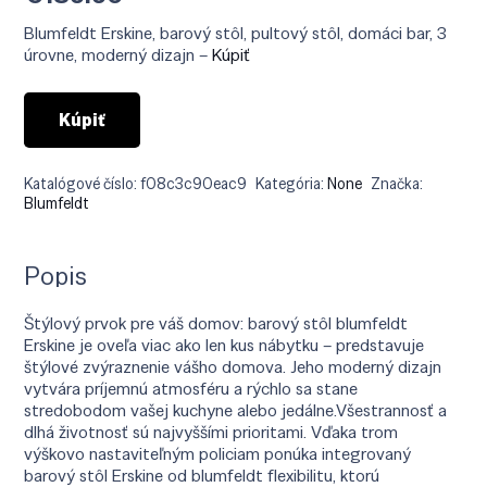
Blumfeldt Erskine, barový stôl, pultový stôl, domáci bar, 3
úrovne, moderný dizajn –
Kúpiť
Kúpiť
Katalógové číslo:
f08c3c90eac9
Kategória:
None
Značka:
Blumfeldt
Popis
Štýlový prvok pre váš domov: barový stôl blumfeldt
Erskine je oveľa viac ako len kus nábytku – predstavuje
štýlové zvýraznenie vášho domova. Jeho moderný dizajn
vytvára príjemnú atmosféru a rýchlo sa stane
stredobodom vašej kuchyne alebo jedálne.Všestrannosť a
dlhá životnosť sú najvyššími prioritami. Vďaka trom
výškovo nastaviteľným policiam ponúka integrovaný
barový stôl Erskine od blumfeldt flexibilitu, ktorú