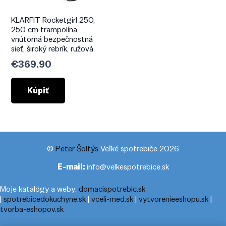
KLARFIT Rocketgirl 250,
250 cm trampolína,
vnútorná bezpečnostná
sieť, široký rebrík, ružová
€
369.90
Kúpiť
©
Peter Šoltýs
Veľké spotrebiče 2026
E-mail:
info@velkespotrebice.sk
Moje katalógy a weby:
domacispotrebic.sk
|
spotrebicedokuchyne.sk
|
vceli-med.sk
|
vytvorenieeshopu.sk
|
tvorba-eshopov.sk