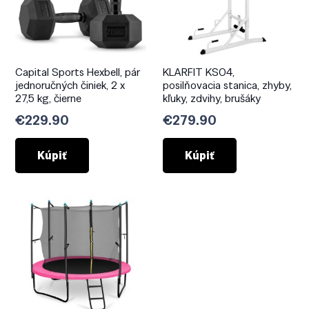
Capital Sports Hexbell, pár
KLARFIT KS04,
jednoručných činiek, 2 x
posilňovacia stanica, zhyby,
27,5 kg, čierne
kľuky, zdvihy, brušáky
€
229.90
€
279.90
Kúpiť
Kúpiť