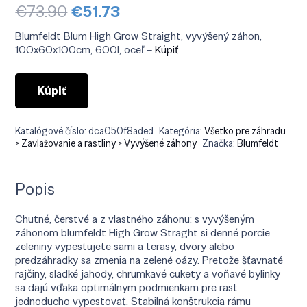
Pôvodná
Aktuálna
€
73.90
€
51.73
cena
cena
bola:
je:
Blumfeldt Blum High Grow Straight, vyvýšený záhon,
€73.90.
€51.73.
100x60x100cm, 600l, oceľ –
Kúpiť
Kúpiť
Katalógové číslo:
dca050f8aded
Kategória:
Všetko pre záhradu
> Zavlažovanie a rastliny > Vyvýšené záhony
Značka:
Blumfeldt
Popis
Chutné, čerstvé a z vlastného záhonu: s vyvýšeným
záhonom blumfeldt High Grow Straght si denné porcie
zeleniny vypestujete sami a terasy, dvory alebo
predzáhradky sa zmenia na zelené oázy. Pretože šťavnaté
rajčiny, sladké jahody, chrumkavé cukety a voňavé bylinky
sa dajú vďaka optimálnym podmienkam pre rast
jednoducho vypestovať. Stabilná konštrukcia rámu