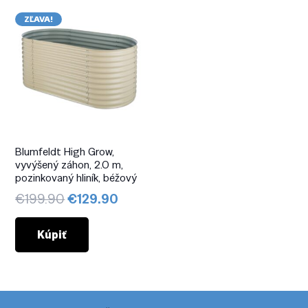
ZĽAVA!
Blumfeldt High Grow,
vyvýšený záhon, 2.0 m,
pozinkovaný hliník, béžový
Pôvodná
Aktuálna
€
199.90
€
129.90
cena
cena
bola:
je:
Kúpiť
€199.90.
€129.90.