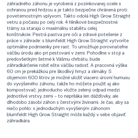
záhradného záhonu je vyrobená z pozinkovanej ocele s
ochranou pred hrdzou a je takto bezpečne chránená proti
poveternostným vplyvom. Takto odolá High Grow Straight
vetru a počasiu po celý rok. 4 hliníkové bezpečnostné
trámy sa starajú o maximálnu stabilitu celej
konštrukcie. Pestrá pastva pre oči a zdravé potešenie z
práce v záhrade: s blumfeldt High Grow Straight vytvoríte
optimálne podmienky pre rast. To umožňuje porovnateľne
väčšiu úrodu ako pri pestovaní v zemi. Pohodlne v stoji a
predovšetkým šetrné k Vášmu chrbátu, bude
záhradkárčenie robiť ešte väčšiu radosť. A pracovná výška
60 cm je prekážkou pre škodlivý hmyz a slimáky. S
objemom 600 litrov je možné uložiť viacero úrovní humusu
do vyvýšeného záhonu, takže ho môžete použiť aj ako
kompostovač: jednoducho vložte zelený odpad medzi
jednotlivé vrstvy zemi – to nepriláka len dážďovky, ale
dlhodobo zásobí záhon s čerstvými živinami. Je čas, aby sa
niečo pohlo: s jednoduchým vyvýšeným záhonom​
blumfeldt High Grow Straight môže každý v sebe objaviť
záhradkára.