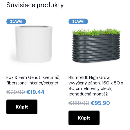
Súvisiace produkty
ZĽAVA!
ZĽAVA!
Fox & Fern Gendt, kvetináč,
Blumfeldt High Grow,
fiberstone, interiér/exteriér
vyvýšený záhon, 160 x 80 x
80 cm, vlnovitý plech,
Pôvodná
Aktuálna
€
29.90
€
19.44
jednoduchá montáž
cena
cena
Pôvodná
Aktuál
€
169.90
€
95.90
bola:
je:
Kúpiť
cena
cena
€29.90.
€19.44.
bola:
je:
Kúpiť
€169.90.
€95.90